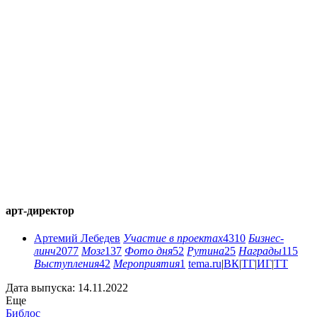
арт-директор
Артемий Лебедев
Участие в проектах
4310
Бизнес-
линч
2077
Мозг
137
Фото дня
52
Рутина
25
Награды
115
Выступления
42
Мероприятия
1
tema.ru
|
ВК
|
ТГ
|
ИГ
|
ТТ
Дата выпуска: 14.11.2022
Еще
Библос