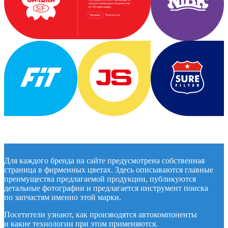
Для каждого бренда на сайте предусмотрена собственная
страница в фирменных цветах. Здесь описываются главные
преимущества предлагаемой продукции, публикуются
детальные фотографии и предлагается инструмент поиска
по запчастям именно этой марки.
Посетители узнают, как производятся автокомпоненты
и какие технологии при этом применяются.