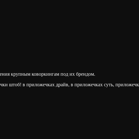
жения крупным коворкингам под их брендом.
чки штоб! в приложечках драйв, в приложечках суть, приложечк