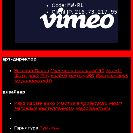
арт-директор
Евгений Панов
Участие в проектах
160
Мозг
11
Фото дня
2
Техдизайн
6
Награды
36
Выступления
3
Мероприятия
10
дизайнер
Илья Удовиченко
Участие в проектах
95
Мозг
7
Награды
8
Выступления
10
Мероприятия
3
Гарнитура
Зум-зум