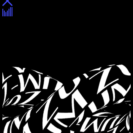
Зум-зум
Описание
Описание
Тест-драйв
Таблица символов