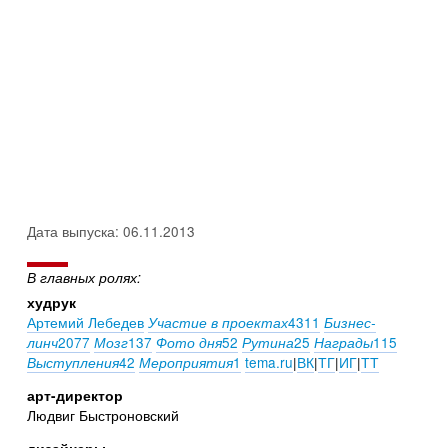
Дата выпуска: 06.11.2013
В главных ролях:
худрук
Артемий Лебедев
4311
Участие в проектах
Бизнес-
2077
137
52
25
115
линч
Мозг
Фото дня
Рутина
Награды
42
1
tema.ru
|
ВК
|
ТГ
|
ИГ
|
ТТ
Выступления
Мероприятия
арт-директор
Людвиг Быстроновский