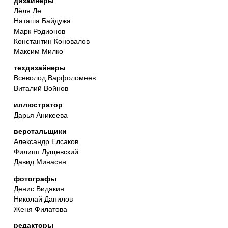
дизайнеры
Лёля Ле
Наташа Байдужа
Марк Родионов
Константин Коновалов
Максим Милко
техдизайнеры
Всеволод Варфоломеев
Виталий Войнов
иллюстратор
Дарья Аникеева
верстальщики
Александр Елсаков
Филипп Лущевский
Давид Минасян
фотографы
Денис Видякин
Николай Данилов
Женя Филатова
редакторы