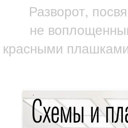
Разворот, посв
не воплощенным
красными плашками,