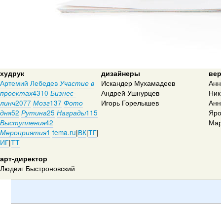
худрук
дизайнеры
ве
Артемий Лебедев
Искандер Мухамадеев
Анн
Участие в
4310
Андрей Ушнурцев
Ник
проектах
Бизнес-
2077
137
Игорь Горелышев
Анн
линч
Мозг
Фото
52
25
115
Яро
дня
Рутина
Награды
42
Мар
Выступления
1
tema.ru
|
ВК
|
ТГ
|
Мероприятия
ИГ
|
ТТ
арт-директор
Людвиг Быстроновский