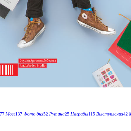
77
Мозг
137
Фото дня
52
Рутина
25
Награды
115
Выступления
42