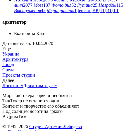
линч
2077
Мозг
137
Фото дня
52
Рутина
25
Награды
115
Выступления
42
Мероприятия
1
tema.ru
|
ВК
|
ТГ
|
ИГ
|
ТТ
архитектор
Екатерина Клатт
Дата выпуска: 10.04.2020
Еще
Украина
Архитектура
Город
Среда
Проекты студии
Далее
Логотип «Дрим тим хауса»
Мир ТикТокера горяч и необъятен
ТикТокер не останется один
Контент и творчество его объединяют
Под солнцем логотипа яркого
В ДримТим
© 1995–2026
Студия Артемия Лебедева