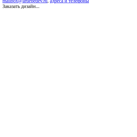
mailbox@artlebedev.ru
,
адреса и телефоны
Заказать дизайн...