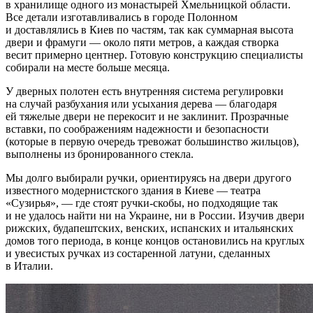
в хранилище одного из монастырей Хмельницкой области.
Все детали изготавливались в городе Полонном
и доставлялись в Киев по частям, так как суммарная высота
двери и фрамуги — около пяти метров, а каждая створка
весит примерно центнер. Готовую конструкцию специалисты
собирали на месте больше месяца.
У дверных полотен есть внутренняя система регулировки
на случай разбухания или усыхания дерева — благодаря
ей тяжелые двери не перекосит и не заклинит. Прозрачные
вставки, по соображениям надежности и безопасности
(которые в первую очередь тревожат большинство жильцов),
выполнены из бронированного стекла.
Мы долго выбирали ручки, ориентируясь на двери другого
известного модернистского здания в Киеве — театра
«Сузирья», — где стоят ручки-скобы, но подходящие так
и не удалось найти ни на Украине, ни в России. Изучив двери
рижских, будапештских, венских, испанских и итальянских
домов того периода, в конце концов остановились на круглых
и увесистых ручках из состаренной латуни, сделанных
в Италии.