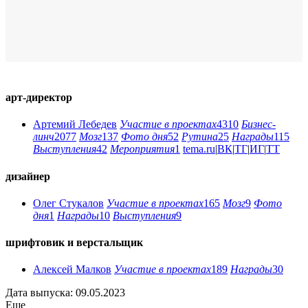
арт-директор
Артемий Лебедев
Участие в проектах
4310
Бизнес-
линч
2077
Мозг
137
Фото дня
52
Рутина
25
Награды
115
Выступления
42
Мероприятия
1
tema.ru
|
ВК
|
ТГ
|
ИГ
|
ТТ
дизайнер
Олег Стукалов
Участие в проектах
165
Мозг
9
Фото
дня
1
Награды
10
Выступления
9
шрифтовик и верстальщик
Алексей Малков
Участие в проектах
189
Награды
30
Дата выпуска: 09.05.2023
Еще