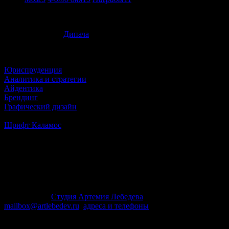
Гарнитура
Дипача
Дата выпуска: 15.04.2019
Сделано за 40 дней
Еще
Юриспруденция
Аналитика и стратегии
Айдентика
Брендинг
Графический дизайн
Далее
Шрифт Каламос
Каламос — акцидентный шрифт с обратным контрастом,
характерным для традиционных ивритских шрифтов,
основанных на ближневосточной каллиграфии, где
инструментом служил калам — тростниковое перо,
заточенное особым образом.
© 1995–2026
Студия Артемия Лебедева
mailbox@artlebedev.ru
,
адреса и телефоны
Заказать дизайн...