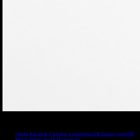
арт-директор
Эркен Кагаров
Участие в проектах
286
Бизнес-линч
189
Мозг
5
Фото дня
19
Награды
11