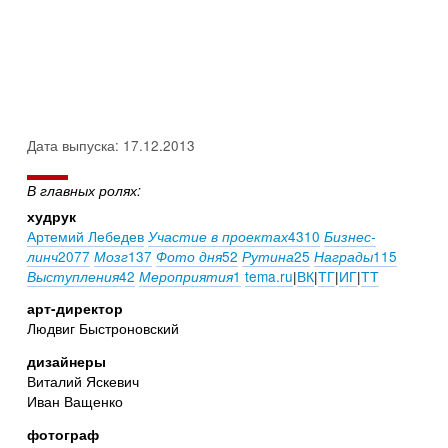
Дата выпуска: 17.12.2013
В главных ролях:
худрук
Артемий Лебедев
4310
Участие в проектах
Бизнес-
2077
137
52
25
115
линч
Мозг
Фото дня
Рутина
Награды
42
1
tema.ru
|
ВК
|
ТГ
|
ИГ
|
ТТ
Выступления
Мероприятия
арт-директор
Людвиг Быстроновский
дизайнеры
Виталий Яскевич
Иван Ващенко
фотограф