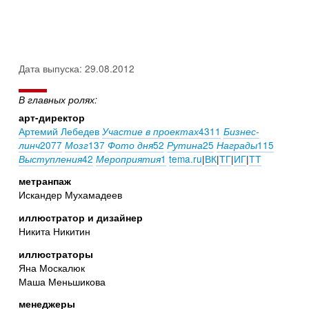
Дата выпуска: 29.08.2012
В главных ролях:
арт-директор
Артемий Лебедев
4311
Участие в проектах
Бизнес-
2077
137
52
25
115
линч
Мозг
Фото дня
Рутина
Награды
42
1
tema.ru
|
ВК
|
ТГ
|
ИГ
|
ТТ
Выступления
Мероприятия
метранпаж
Искандер Мухамадеев
иллюстратор и дизайнер
Никита Никитин
иллюстраторы
Яна Москалюк
Маша Меньшикова
менеджеры