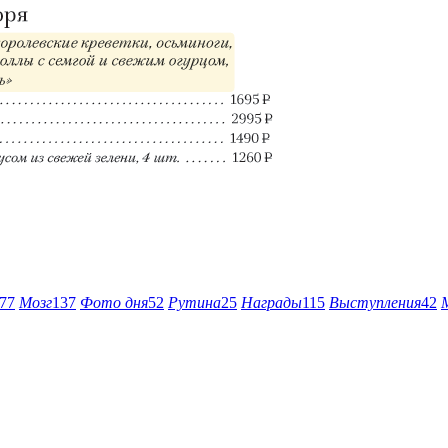
77
Мозг
137
Фото дня
52
Рутина
25
Награды
115
Выступления
42