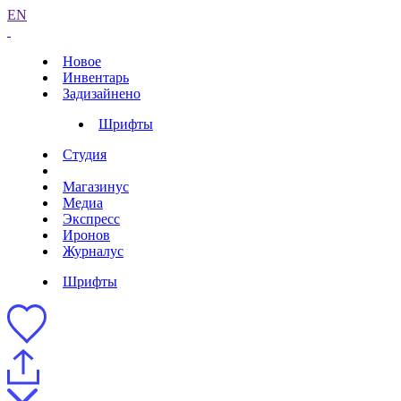
EN
Новое
Инвентарь
Задизайнено
Шрифты
Студия
Магазинус
Медиа
Экспресс
Иронов
Журналус
Шрифты