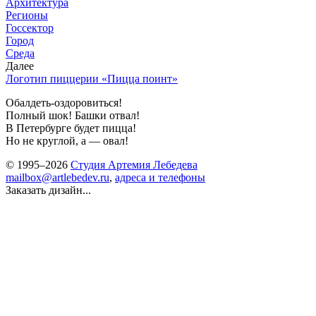
Архитектура
Регионы
Госсектор
Город
Среда
Далее
Логотип пиццерии «Пицца поинт»
Обалдеть-оздоровиться!
Полный шок! Башки отвал!
В Петербурге будет пицца!
Но не круглой, а — овал!
© 1995–2026
Студия Артемия Лебедева
mailbox@artlebedev.ru
,
адреса и телефоны
Заказать дизайн...