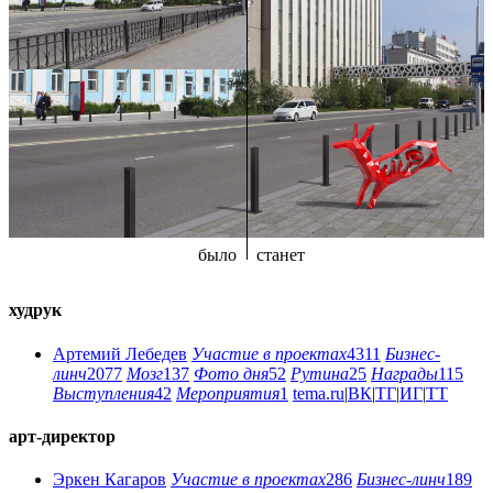
было
станет
худрук
Артемий Лебедев
Участие в проектах
4311
Бизнес-
линч
2077
Мозг
137
Фото дня
52
Рутина
25
Награды
115
Выступления
42
Мероприятия
1
tema.ru
|
ВК
|
ТГ
|
ИГ
|
ТТ
арт-директор
Эркен Кагаров
Участие в проектах
286
Бизнес-линч
189