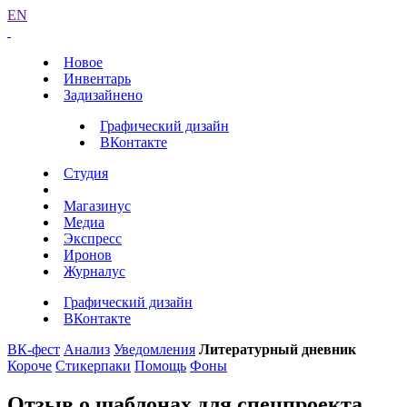
EN
Новое
Инвентарь
Задизайнено
Графический дизайн
ВКонтакте
Студия
Магазинус
Медиа
Экспресс
Иронов
Журналус
Графический дизайн
ВКонтакте
ВК-фест
Анализ
Уведомления
Литературный дневник
Короче
Стикерпаки
Помощь
Фоны
Отзыв о шаблонах для спецпроекта