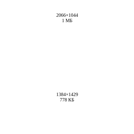
2066
×
1044
1 МБ
1384
×
1429
778 КБ