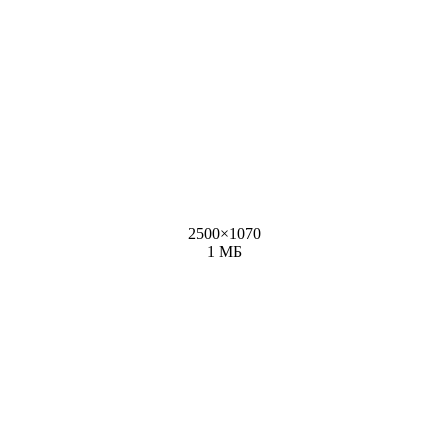
2500
×
1070
1 МБ