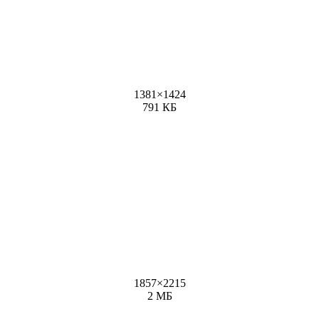
1381
×
1424
791 КБ
1857
×
2215
2 МБ