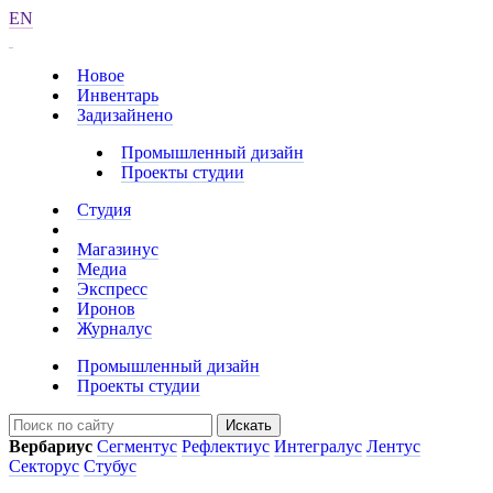
EN
Новое
Инвентарь
Задизайнено
Промышленный дизайн
Проекты студии
Студия
Магазинус
Медиа
Экспресс
Иронов
Журналус
Промышленный дизайн
Проекты студии
Искать
Вербариус
Сегментус
Рефлектиус
Интегралус
Лентус
Секторус
Стубус