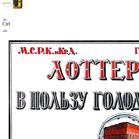
←
Ctrl
→