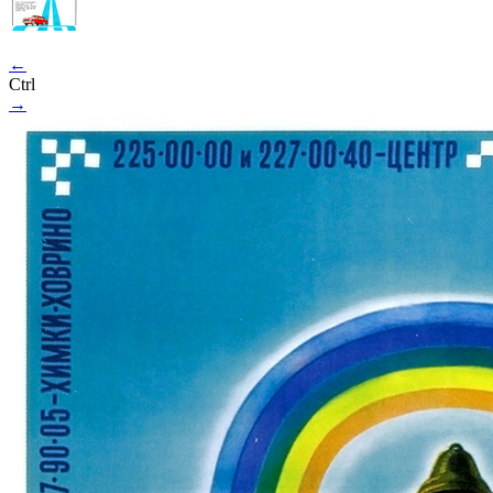
←
Ctrl
→