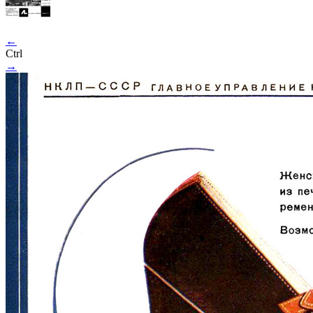
←
Ctrl
→