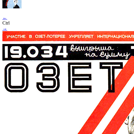
←
Ctrl
→