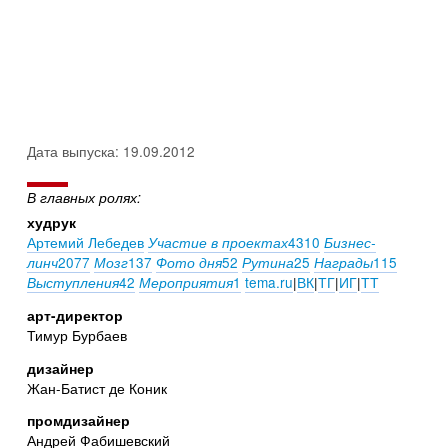
Дата выпуска: 19.09.2012
В главных ролях:
худрук
Артемий Лебедев
4310
Участие в проектах
Бизнес-
2077
137
52
25
115
линч
Мозг
Фото дня
Рутина
Награды
42
1
tema.ru
|
ВК
|
ТГ
|
ИГ
|
ТТ
Выступления
Мероприятия
арт-директор
Тимур Бурбаев
дизайнер
Жан-Батист де Коник
промдизайнер
Андрей Фабишевский