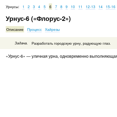
Урнусы:
1
2
3
4
5
6
7
8
9
10
11
12-13
14
15-16
Урнус-6 («Флорус-2»)
Описание
Процесс
Хайрезы
Задача.
Разработать городскую урну, радующую глаз.
«Урнус-6» — уличная урна, одновременно выполняющая 