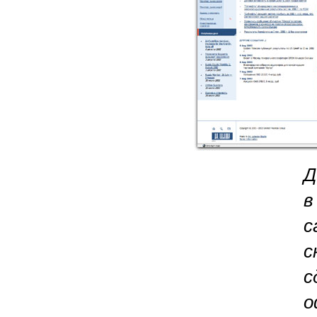
Д
в
с
с
с
о