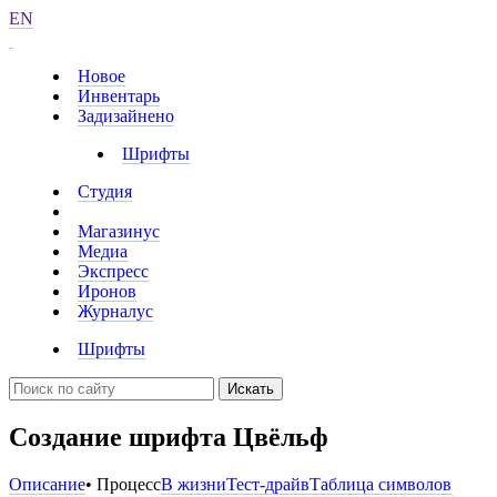
EN
Новое
Инвентарь
Задизайнено
Шрифты
Студия
Магазинус
Медиа
Экспресс
Иронов
Журналус
Шрифты
Искать
Cоздание шрифта Цвёльф
Описание
• Процесс
В жизни
Тест-драйв
Таблица символов