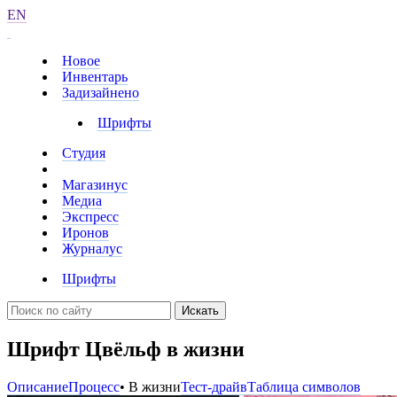
EN
Новое
Инвентарь
Задизайнено
Шрифты
Студия
Магазинус
Медиа
Экспресс
Иронов
Журналус
Шрифты
Искать
Шрифт Цвёльф в жизни
Описание
Процесс
• В жизни
Тест-драйв
Таблица символов