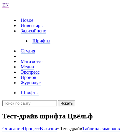
EN
Новое
Инвентарь
Задизайнено
Шрифты
Студия
Магазинус
Медиа
Экспресс
Иронов
Журналус
Шрифты
Искать
Тест-драйв шрифта Цвёльф
Описание
Процесс
В жизни
• Тест-драйв
Таблица символов