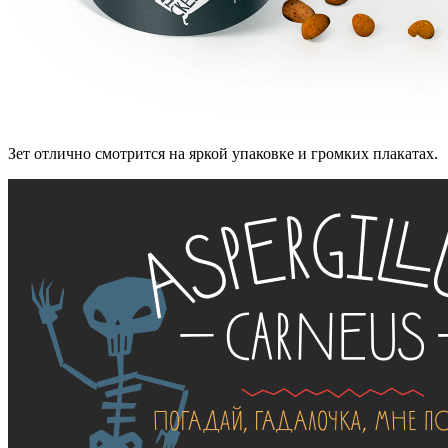
Зет отлично смотрится на яркой упаковке и громких плакатах.