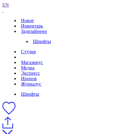
EN
Новое
Инвентарь
Задизайнено
Шрифты
Студия
Магазинус
Медиа
Экспресс
Иронов
Журналус
Шрифты