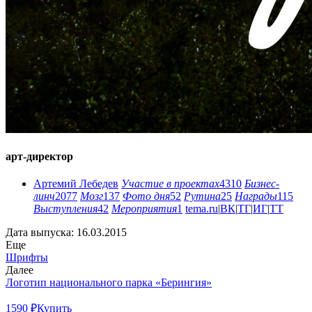
арт-директор
Артемий Лебедев
Участие в проектах
4310
Бизнес-
линч
2077
Мозг
137
Фото дня
52
Рутина
25
Награды
115
Выступления
42
Мероприятия
1
tema.ru
|
ВК
|
ТГ
|
ИГ
|
ТТ
Дата выпуска: 16.03.2015
Еще
Шрифты
Далее
Логотип национального парка «Берингия»
1590 ₽
Купить