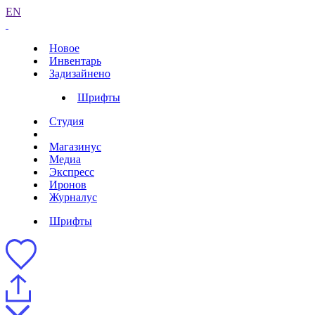
EN
Новое
Инвентарь
Задизайнено
Шрифты
Студия
Магазинус
Медиа
Экспресс
Иронов
Журналус
Шрифты