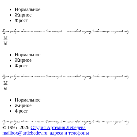
Нормальное
Жирное
Фрост
Здесь фабула объять не может всех эмоций — шепелявый скороход в юбке тащит горячий мёд.
Ы
Ы
Нормальное
Жирное
Фрост
Здесь фабула объять не может всех эмоций — шепелявый скороход в юбке тащит горячий мёд.
Ы
Ы
Нормальное
Жирное
Фрост
Здесь фабула объять не может всех эмоций — шепелявый скороход в юбке тащит горячий мёд.
© 1995–2026
Студия Артемия Лебедева
mailbox@artlebedev.ru
,
адреса и телефоны