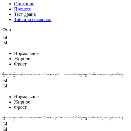
Описание
Процесс
Тест-драйв
Таблица символов
Фон
Ы
Ы
Нормальное
Жирное
Фрост
Здесь фабула объять не может всех эмоций — шепелявый скороход в юбке тащит горячий мёд.
Ы
Ы
Нормальное
Жирное
Фрост
Здесь фабула объять не может всех эмоций — шепелявый скороход в юбке тащит горячий мёд.
Ы
Ы