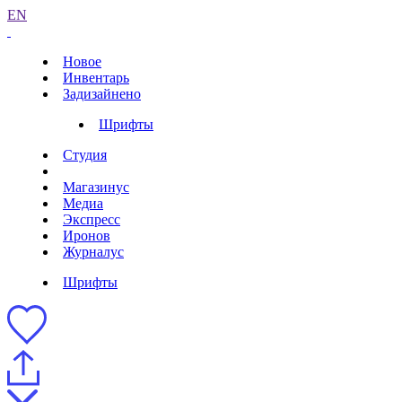
EN
Новое
Инвентарь
Задизайнено
Шрифты
Студия
Магазинус
Медиа
Экспресс
Иронов
Журналус
Шрифты