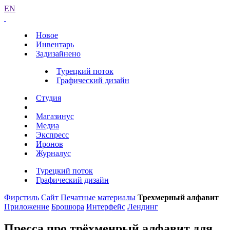
EN
Новое
Инвентарь
Задизайнено
Турецкий поток
Графический дизайн
Студия
Магазинус
Медиа
Экспресс
Иронов
Журналус
Турецкий поток
Графический дизайн
Фирстиль
Сайт
Печатные материалы
Трехмерный алфавит
Приложение
Брошюра
Интерфейс
Лендинг
Пресса про трёхменрый алфавит для