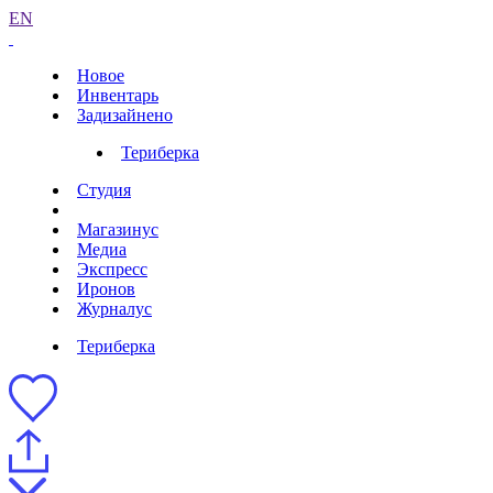
EN
Новое
Инвентарь
Задизайнено
Териберка
Студия
Магазинус
Медиа
Экспресс
Иронов
Журналус
Териберка