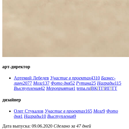
арт-директор
Артемий Лебедев
Участие в проектах
4310
Бизнес-
линч
2077
Мозг
137
Фото дня
52
Рутина
25
Награды
115
Выступления
42
Мероприятия
1
tema.ru
|
ВК
|
ТГ
|
ИГ
|
ТТ
дизайнер
Олег Стукалов
Участие в проектах
165
Мозг
9
Фото
дня
1
Награды
10
Выступления
9
Дата выпуска: 09.06.2020
Сделано за 47 дней