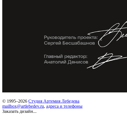
© 1995–2026
Студия Артемия Лебедева
mailbox@artlebedev.ru
,
адреса и телефоны
Заказать дизайн...