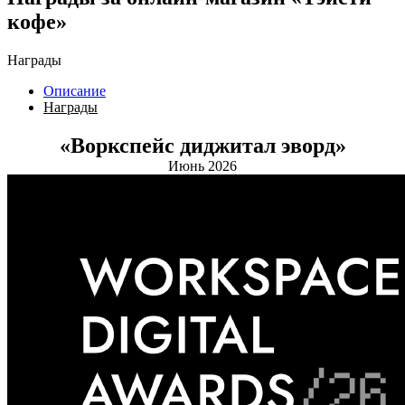
кофе»
Награды
Описание
Награды
«Воркспейс диджитал эворд»
Июнь 2026