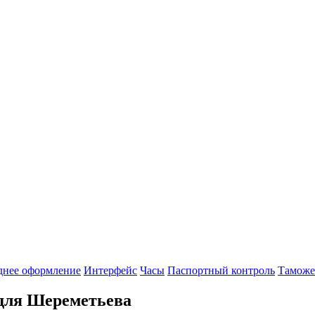
днее оформление
Интерфейс
Часы
Паспортный контроль
Таможе
для Шереметьева