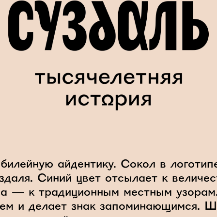
билейную айдентику. Сокол в логоти
уздаля. Синий цвет отсылает к велич
за — к традиционным местным узора
нем и делает знак запоминающимся. 