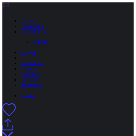
EN
Новое
Инвентарь
Задизайнено
Сайты
Студия
Магазинус
Медиа
Экспресс
Иронов
Журналус
Сайты