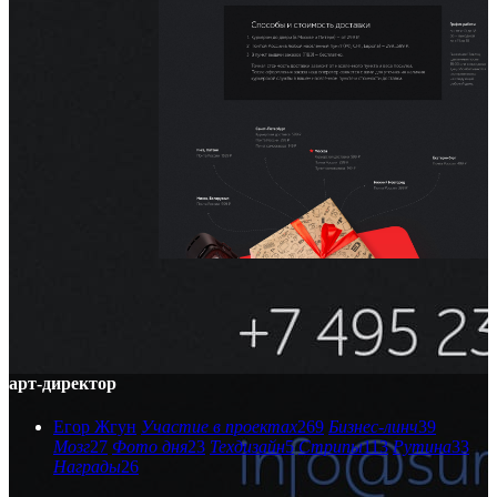
арт-директор
Егор Жгун
Участие в проектах
269
Бизнес-линч
39
Мозг
27
Фото дня
23
Техдизайн
5
Стрипы
113
Рутина
33
Награды
26