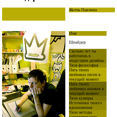
Желчь Павлина
Имя
Шнайдер
Сколько лет ты
работаешь в
индустрии дизайна
Твоя философия
Пять твоих
любимых песен в
текущий момент
Пять твоих
любимых книжек в
текущий момент
Твои кумиры
Источники твоего
вдохновения
Твои методы
самомотивации