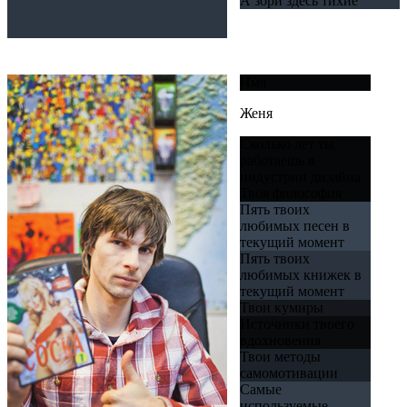
А зори здесь тихие
Имя
Женя
Сколько лет ты
работаешь в
индустрии дизайна
Твоя философия
Пять твоих
любимых песен в
текущий момент
Пять твоих
любимых книжек в
текущий момент
Твои кумиры
Источники твоего
вдохновения
Твои методы
самомотивации
Самые
используемые