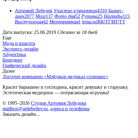
Артемий Лебедев
Участие в проектах
4310
Бизнес-
линч
2077
Мозг
137
Фото дня
52
Рутина
25
Награды
115
Выступления
42
Мероприятия
1
tema.ru
|
ВК
|
ТГ
|
ИГ
|
ТТ
Дата выпуска: 25.06.2019
Сделано за 18 дней
Еще
Мода и красота
Экспресс-дизайн
Айдентика
Брендинг
Графический дизайн
Далее
Логотип компании «Мэйджор медикал солюшнс»
Красит барышню и господина, красит девушку и старушку.
Эстетическая медицина — потрясающая игрушка!
© 1995–2026
Студия Артемия Лебедева
mailbox@artlebedev.ru
,
адреса и телефоны
Заказать дизайн...