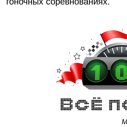
гоночных соревнованиях.
М