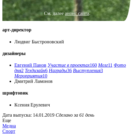
См. далее
анонс сайта
.
арт-директор
Людвиг Быстроновский
дизайнеры
Евгений Панов
Участие в проектах
160
Мозг
11
Фото
дня
2
Техдизайн
6
Награды
36
Выступления
3
Мероприятия
10
Дмитрий Ламонов
шрифтовик
Ксения Ерулевич
Дата выпуска: 14.01.2019
Сделано за 61 день
Еще
Медиа
Спорт