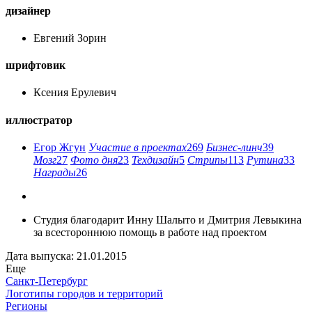
дизайнер
Евгений Зорин
шрифтовик
Ксения Ерулевич
иллюстратор
Егор Жгун
Участие в проектах
269
Бизнес-линч
39
Мозг
27
Фото дня
23
Техдизайн
5
Стрипы
113
Рутина
33
Награды
26
Студия благодарит Инну Шалыто и Дмитрия Левыкина
за всестороннюю помощь в работе над проектом
Дата выпуска: 21.01.2015
Еще
Санкт-Петербург
Логотипы городов и территорий
Регионы