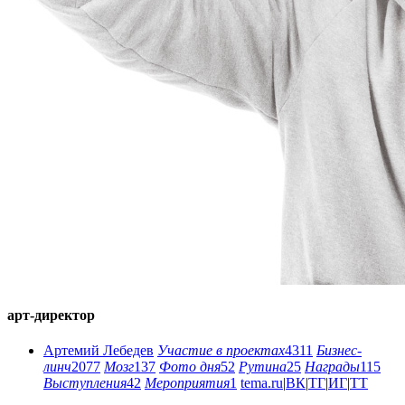
арт-директор
Артемий Лебедев
Участие в проектах
4311
Бизнес-
линч
2077
Мозг
137
Фото дня
52
Рутина
25
Награды
115
Выступления
42
Мероприятия
1
tema.ru
|
ВК
|
ТГ
|
ИГ
|
ТТ