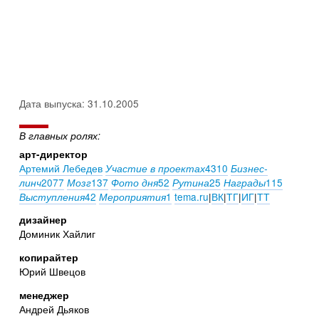
Дата выпуска: 31.10.2005
В главных ролях:
арт-директор
Артемий Лебедев
4310
Участие в проектах
Бизнес-
2077
137
52
25
115
линч
Мозг
Фото дня
Рутина
Награды
42
1
tema.ru
|
ВК
|
ТГ
|
ИГ
|
ТТ
Выступления
Мероприятия
дизайнер
Доминик Хайлиг
копирайтер
Юрий Швецов
менеджер
Андрей Дьяков