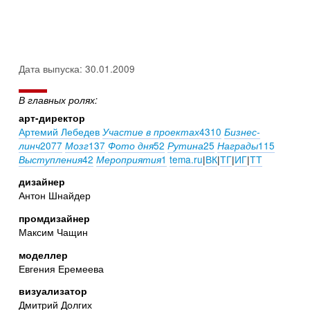
Дата выпуска: 30.01.2009
В главных ролях:
арт-директор
Артемий Лебедев
4310
Участие в проектах
Бизнес-
2077
137
52
25
115
линч
Мозг
Фото дня
Рутина
Награды
42
1
tema.ru
|
ВК
|
ТГ
|
ИГ
|
ТТ
Выступления
Мероприятия
дизайнер
Антон Шнайдер
промдизайнер
Максим Чащин
моделлер
Евгения Еремеева
визуализатор
Дмитрий Долгих