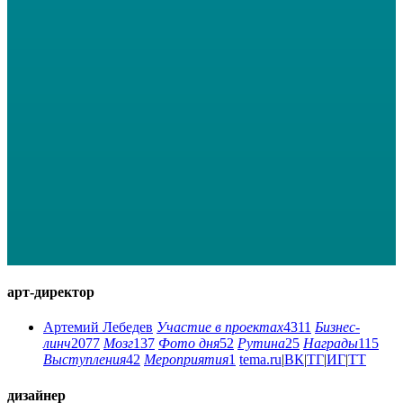
арт-директор
Артемий Лебедев
Участие в проектах
4311
Бизнес-
линч
2077
Мозг
137
Фото дня
52
Рутина
25
Награды
115
Выступления
42
Мероприятия
1
tema.ru
|
ВК
|
ТГ
|
ИГ
|
ТТ
дизайнер