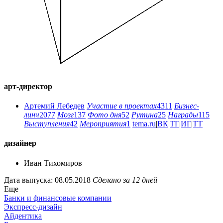
арт-директор
Артемий Лебедев
Участие в проектах
4311
Бизнес-
линч
2077
Мозг
137
Фото дня
52
Рутина
25
Награды
115
Выступления
42
Мероприятия
1
tema.ru
|
ВК
|
ТГ
|
ИГ
|
ТТ
дизайнер
Иван Тихомиров
Дата выпуска: 08.05.2018
Сделано за 12 дней
Еще
Банки и финансовые компании
Экспресс-дизайн
Айдентика