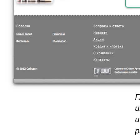
Г
и
и
р