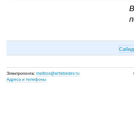
В
п
Саби
Электропочта:
mailbox@artlebedev.ru
Адреса и телефоны