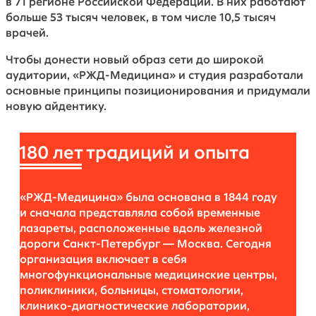
в 71 регионе Российской Федерации. В них работают
больше 53 тысяч человек, в том числе 10,5 тысяч
врачей.
Чтобы донести новый образ сети до широкой
аудитории, «РЖД-Медицина» и студия разработали
основные принципы позиционирования и придумали
новую айдентику.
180 лет
традиций и опыта
«РЖД-Медицина» была основана в 1844 году
и сначала представляла собой временные
лазареты, расположенные вдоль железной
дороги Санкт-Петербург — Москва. Сегодня
организация включает в себя
многофункциональные медицинские центры,
поликлиники, больницы, стоматологии,
клинико-диагностические лаборатории,