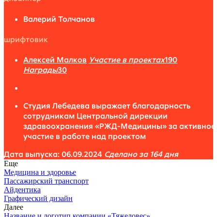
Валерий Толчанов
шрифтовик
Алексей Малков
Участие в проектах
190
Награды
30
Студия Лебедева выражает благодарность
сотрудникам Центральной дирекции
здравоохранения «РЖД-Медицины» за активное
участие в работе над проектом
Дата выпуска: 06.09.2024
Сделано за 164 дня
Еще
Медицина и здоровье
Пассажирский транспорт
Айдентика
Графический дизайн
Далее
Название и логотип компании «Тяжеловес»