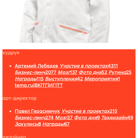
худрук
Артемий Лебедев
Участие в проектах
4311
Бизнес-линч
2077
Мозг
137
Фото дня
52
Рутина
25
Награды
115
Выступления
42
Мероприятия
1
tema.ru
|
ВК
|
ТГ
|
ИГ
|
ТТ
арт-директор
Павел Герасимчук
Участие в проектах
215
Бизнес-линч
274
Мозг
27
Фото дня
9
Техдизайн
49
Закулисы
8
Награды
67
дизайнер