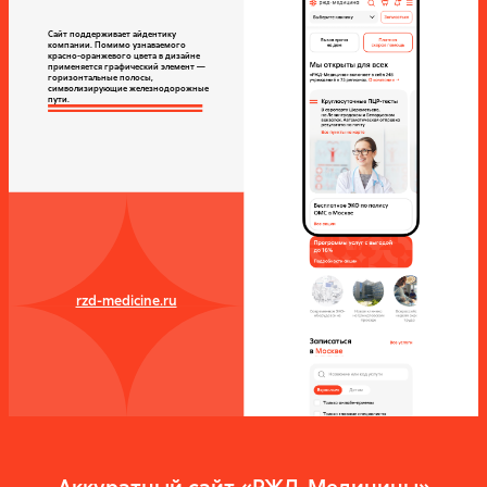
Сайт поддерживает айдентику
компании. Помимо узнаваемого
красно-оранжевого цвета в дизайне
применяется графический элемент —
горизонтальные полосы,
символизирующие железнодорожные
пути.
rzd-medicine.ru